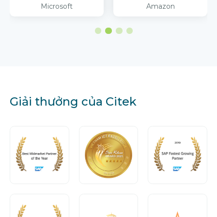
osoft
Amazon
Viette
Giải thưởng của Citek