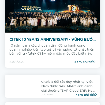
CITEK 10 YEARS ANNIVERSARY - VỮNG BƯỚC
VƯƠN XA
10 năm cam kết, chuyên tâm đồng hành cùng
doanh nghiệp kiến tạo giá trị và hướng tới phát triển
bền vững - Citek đã kỷ niệm dấu mốc đặc biệt này
cùng khách hàng, đối tác và đội ngũ đã gắn bó
trong suốt một thập kỷ qua.
Xem chi tiết
29/04/2026
Citek là đối tác duy nhất tại Việt
Nam được SAP APAC vinh danh
giải thưởng “SAP Cloud ERP: New
Xem chi tiết
Customer Acquisition
20/01/2026
CADIVI chính thức vận hành hệ
thống SAP S/4HANA theo mô
hình tổ chức mới cùng đối tác
Xem chi tiết
Citek
02/01/2026