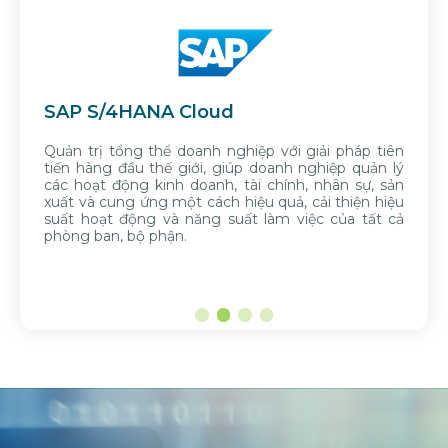
Oracle NetSuite
iệp với giải pháp tiên
Quản trị tổng thể doanh ng
p doanh nghiệp quản lý
tảng điện toán đám mây 
ài chính, nhân sự, sản
dụng bởi 38.000+ doanh ngh
iệu quả, cải thiện hiệu
t làm việc của tất cả