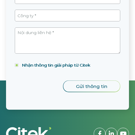
Nhận thông tin giải pháp từ Citek
Trụ sở chính
Số 75, Đường 41, Khu đô thị Vạn Phúc,
P. Hiệp Bình, TP. Hồ