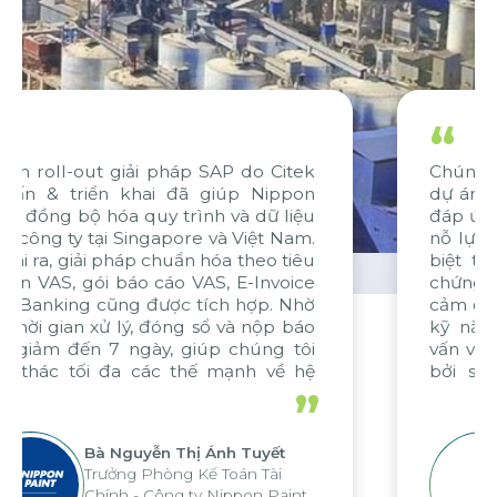
“
Chúng tôi rất hài lòng với tiến độ của
dự án và có niềm tin mạnh mẽ về việc
đáp ứng các tiêu chuẩn chất lượng. Sự
nỗ lực phối hợp của toàn đội ngũ, đặc
biệt từ WBG và Citek - là một minh
chứng tiêu biểu. Chúng tôi xin gửi lời
cảm ơn chân thành đến Citek vì những
kỹ năng xuất sắc trong quá trình tư
vấn và triển khai dự án, được thúc đẩy
bởi sự cống hiến bền bỉ và không
ngừng nghỉ. Trong tương lai, chúng tôi
”
hy vọng sẽ duy trì mối quan hệ hợp tác
hiệu quả này với Citek trong các dự án
sắp tới.
Ông Aung Myint Oo
CFO Win Brothers Group