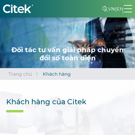
VN
|
EN
Đối tác tư vấn giải pháp chuyển
đổi số toàn diện
Trang chủ
Khách hàng
Khách hàng của Citek