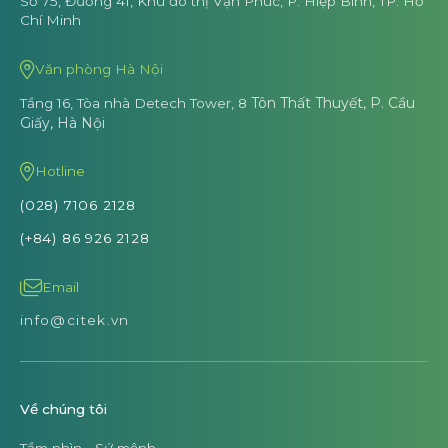
Số 75, Đường 41, Khu đô thị Vạn Phúc,
P. Hiệp Bình, TP. Hồ
Chí Minh
Văn phòng Hà Nội
Tôn Thất Thuyết, P. Cầu
Tầng 16, Tòa nhà Detech Tower, 8
Giấy, Hà Nội
Hotline
(028) 7106 2128
(+84) 86 926 2128
Email
info@citek.vn
Về chúng tôi
Tầm nhìn - Sứ mệnh