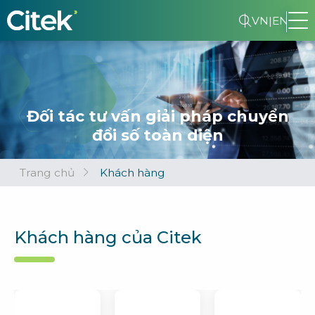
VN
|
EN
Đối tác tư vấn giải pháp chuyển
đổi số toàn diện
Trang chủ
Khách hàng
Khách hàng của Citek