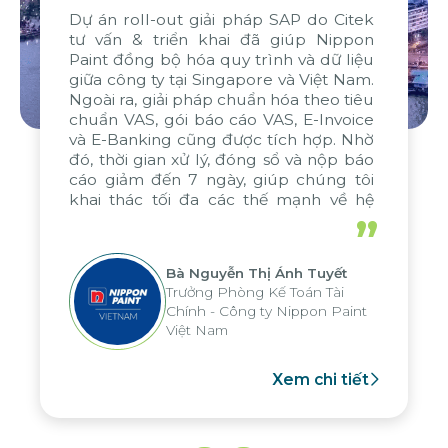
 giải pháp SAP do Citek
Chúng tôi rất hài lò
n khai đã giúp Nippon
dự án và có niềm ti
óa quy trình và dữ liệu
đáp ứng các tiêu ch
i Singapore và Việt Nam.
nỗ lực phối hợp của
pháp chuẩn hóa theo tiêu
biệt từ WBG và Cit
 báo cáo VAS, E-Invoice
chứng tiêu biểu. Chú
ũng được tích hợp. Nhờ
cảm ơn chân thành đ
ử lý, đóng sổ và nộp báo
kỹ năng xuất sắc t
7 ngày, giúp chúng tôi
vấn và triển khai dự
 đa các thế mạnh về hệ
bởi sự cống hiến 
phân tích của tập đoàn,
ngừng nghỉ. Trong tư
”
hiều hoạt động tại các
hy vọng sẽ duy trì m
hiệu quả này với Cit
Nguyễn Thị Ánh Tuyết
sắp tới.
ởng Phòng Kế Toán Tài
Ông Aun
nh - Công ty Nippon Paint
CFO Win 
t Nam
Xem chi tiết