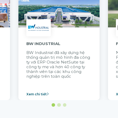
BW INDUSTRIAL
BW Industrial đã
xây dựng hệ
N
thống quản trị mô hình đa công
t
ty với
ERP Oracle NetSuite tại
đ
công ty mẹ và hơn 40 công ty
thành viên tại các khu công
x
nghiệp trên toàn quốc
s
Xem chi tiết
X