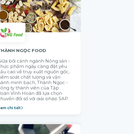
THÀNH NGỌC FOOD
GELEX ELECTR
iữa bối cảnh ngành Nông sản -
Cũng có rất nhi
Thực phẩm ngày càng đặt yêu
đến chào giải 
ầu cao về truy xuất nguồn gốc,
đúng là muốn đi
iểm soát chất lượng và vận
đi bền vững là 
hành minh bạch, Thành Ngọc -
nhau. Citek đã
ông ty thành viên của Tập
GELEX trong v
đoàn Vĩnh Hoàn đã lựa chọn
không ai hiểu 
huyển đổi số với giải pháp SAP
thống vận hành
Cloud ERP nhằm xây dựng
thành viên bằn
em chi tiết
Xem chi tiết
ăng lực vận hành bền vững.
Citek được tập
lựa chọn