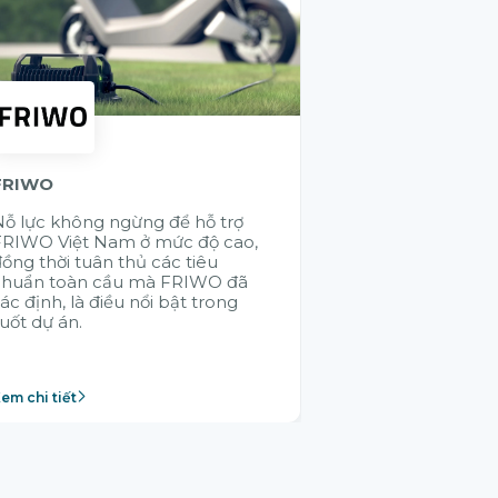
FRIWO
KMW
ỗ lực không ngừng để hỗ trợ
Việc ứng dụng 
FRIWO Việt Nam ở mức độ cao,
hệ thống giúp
ồng thời tuân thủ các tiêu
thông suốt các
chuẩn toàn cầu mà FRIWO đã
SAP - điều mà 
ác định, là điều nổi bật trong
không thực hiệ
uốt dự án.
em chi tiết
Xem chi tiết