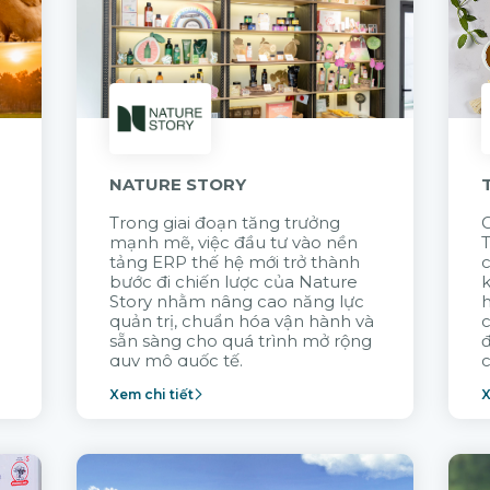
NATURE STORY
Trong giai đoạn tăng trưởng
G
mạnh mẽ, việc đầu tư vào nền
tảng ERP thế hệ mới trở thành
c
bước đi chiến lược của Nature
k
Story nhằm nâng cao năng lực
quản trị, chuẩn hóa vận hành và
c
sẵn sàng cho quá trình mở rộng
quy mô quốc tế.
c
Xem chi tiết
X
n