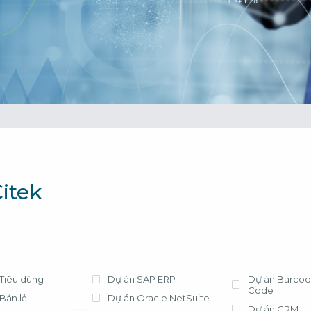
cần lựa chọn 
tháng, chi phí t
triển khai có tr
phí license hợ
ứng dụng hiệu
Xem chi tiết
Bà Nguyễn Thị
Trưởng Phòng Kế
- Công ty Nippo
itek
Tiêu dùng
Dự án SAP ERP
Dự án Barcod
Code
Bán lẻ
Dự án Oracle NetSuite
Dự án CRM