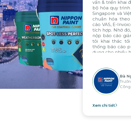
n khai đã giúp Nippon Paint đồng
và có niềm 
trình và dữ liệu giữa công ty tại
các tiêu chu
và Việt Nam. Ngoài ra, giải pháp
hợp của toàn
 theo tiêu chuẩn VAS, gói báo
Citek - là m
-Invoice và E-Banking cũng được
tôi xin gửi l
hờ đó, thời gian xử lý, đóng sổ và
vì những kỹ 
áo giảm đến 7 ngày, giúp chúng
tư vấn và tr
thác tối đa các thế mạnh về hệ
bởi sự cống
cáo phân tích của tập đoàn, áp
nghỉ. Trong t
hiều hoạt động tại các đơn vị
duy trì mối 
”
với Citek tron
Bà Nguyễn Thị Ánh Tuyết
Trưởng Phòng Kế Toán Tài Chính -
Công ty Nippon Paint Việt Nam
Xem chi tiết