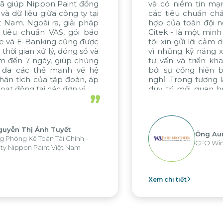
tin mạnh mẽ về việc đáp ứng
gồm KMW Việ
ẩn chất lượng. Sự nỗ lực phối
Citek, đều đán
 đội ngũ, đặc biệt từ WBG và
đánh giá cao c
ột minh chứng tiêu biểu. Chúng
khai xuất sắc c
ời cảm ơn chân thành đến Citek
tinh thần cống
năng xuất sắc trong quá trình
dự án trong t
iển khai dự án, được thúc đẩy
chúng tôi mo
 hiến bền bỉ và không ngừng
cùng Citek.
ương lai, chúng tôi hy vọng sẽ
quan hệ hợp tác hiệu quả này
”
g các dự án sắp tới.
Ông Aung Myint Oo
Ông
CFO Win Brothers Group
Tổn
Xem chi tiết