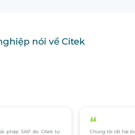
ghiệp nói về Citek
“
 hài lòng với tiến độ của dự án
Nỗ lực của tập