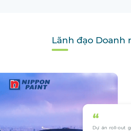
Lãnh đạo Doanh n
“
-out giải pháp SAP do Citek tư
Chúng tôi rất