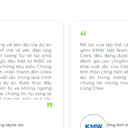
“
ự án
Nỗ lực của tập thể các bên liên quan, ba
ứng
gồm KMW Việt Nam, KMW Hàn Quốc v
phối
Citek, đều đáng được ghi nhận. Chúng tô
G và
đánh giá cao chuyên môn tư vấn và triể
húng
khai xuất sắc của Citek, được thể hiện q
itek
tinh thần cống hiến không ngừng. Nếu cá
rình
dự án trong tương lai được thực hiện
 đẩy
chúng tôi mong muốn tiếp tục hợp tá
ừng
cùng Citek.
g sẽ
 này
”
Ông Kim Kap Youl