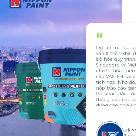
“
Dự án roll-out giải pháp SAP do Ci
vấn & triển khai đã giúp Nippon Pain
bộ hóa quy trình và dữ liệu giữa công 
Singapore và Việt Nam. Ngoài ra, giả
chuẩn hóa theo tiêu chuẩn VAS, g
cáo VAS, E-Invoice và E-Banking cũn
tích hợp. Nhờ đó, thời gian xử lý, đón
nộp báo cáo giảm đến 7 ngày, giúp
tôi khai thác tối đa các thế mạnh
thống báo cáo phân tích của tập đo
dụng cho nhiều hoạt động tại các đơn
Bà Nguyễn Thị Ánh Tuyết
Trưởng Phòng Kế Toán Tài Chí