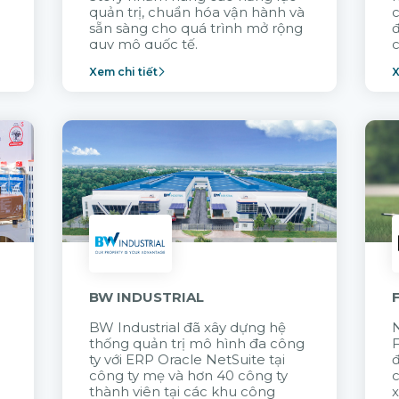
quản trị, chuẩn hóa vận hành và
c
sẵn sàng cho quá trình mở rộng
quy mô quốc tế.
c
Xem chi tiết
X
n
BW INDUSTRIAL
BW Industrial đã
xây dựng hệ
N
thống quản trị mô hình đa công
t
ty với
ERP Oracle NetSuite tại
đ
công ty mẹ và hơn 40 công ty
thành viên tại các khu công
x