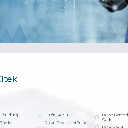
cần lựa chọn 
tháng, chi phí t
triển khai có tr
phí license hợ
ứng dụng hiệu
Xem chi tiết
Bà Nguyễn Thị
Trưởng Phòng Kế
- Công ty Nippo
itek
Tiêu dùng
Dự án SAP ERP
Dự án Barcod
Code
Bán lẻ
Dự án Oracle NetSuite
Dự án CRM