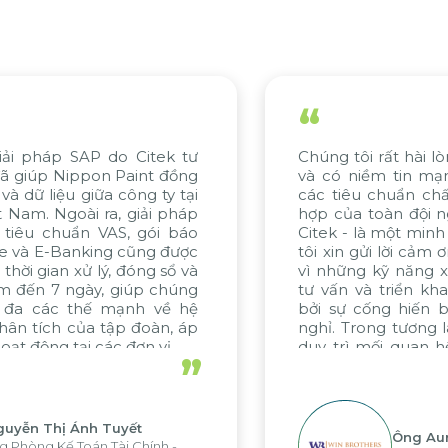
“
tek tư
Chúng tôi rất hài lòng với tiến độ của d
t đồng
và có niềm tin mạnh mẽ về việc đáp 
ty tại
các tiêu chuẩn chất lượng. Sự nỗ lực 
i pháp
hợp của toàn đội ngũ, đặc biệt từ WB
ói báo
Citek - là một minh chứng tiêu biểu. C
g được
tôi xin gửi lời cảm ơn chân thành đến C
g sổ và
vì những kỹ năng xuất sắc trong quá t
 chúng
tư vấn và triển khai dự án, được thúc
 về hệ
bởi sự cống hiến bền bỉ và không ng
àn, áp
nghỉ. Trong tương lai, chúng tôi hy vọn
 vị
duy trì mối quan hệ hợp tác hiệu quả
”
với Citek trong các dự án sắp tới.
Ông Aung Myint Oo
nh -