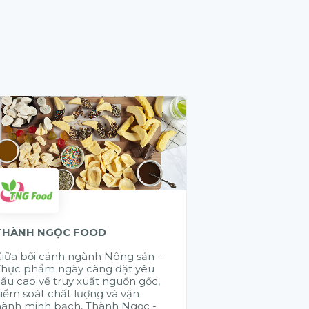
THÀNH NGỌC FOOD
GELEX ELECTR
iữa bối cảnh ngành Nông sản -
Cũng có rất nhi
Thực phẩm ngày càng đặt yêu
đến chào giải 
ầu cao về truy xuất nguồn gốc,
đúng là muốn đi
iểm soát chất lượng và vận
đi bền vững là 
hành minh bạch, Thành Ngọc -
nhau. Citek đã