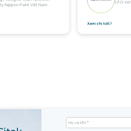
CFO Win Brothers Group
am
Xem chi tiết