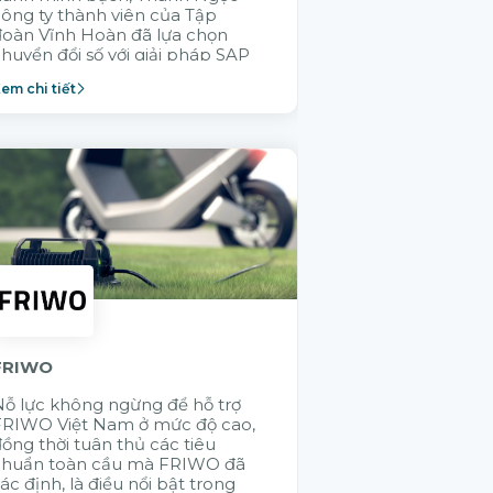
ông ty thành viên của Tập
GELEX trong v
đoàn Vĩnh Hoàn đã lựa chọn
không ai hiểu 
huyển đổi số với giải pháp SAP
thống vận hành
Cloud ERP nhằm xây dựng
thành viên bằn
em chi tiết
Xem chi tiết
ăng lực vận hành bền vững.
Citek được tập
lựa chọn
FRIWO
KMW
ỗ lực không ngừng để hỗ trợ
Việc ứng dụng 
FRIWO Việt Nam ở mức độ cao,
hệ thống giúp
ồng thời tuân thủ các tiêu
thông suốt các
chuẩn toàn cầu mà FRIWO đã
SAP - điều mà 
ác định, là điều nổi bật trong
không thực hiệ