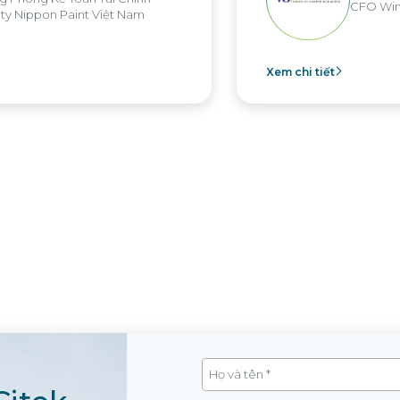
O Win Brothers Group
Tổng 
Xem chi tiết