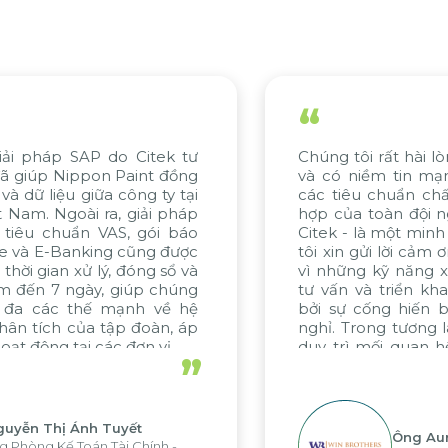
“
ài lòng với tiến độ của dự án
Nỗ lực của tập t
n mạnh mẽ về việc đáp ứng
gồm KMW Việt 
 chất lượng. Sự nỗ lực phối
Citek, đều đáng
đội ngũ, đặc biệt từ WBG và
đánh giá cao ch
 minh chứng tiêu biểu. Chúng
khai xuất sắc củ
i cảm ơn chân thành đến Citek
tinh thần cống 
ng xuất sắc trong quá trình
dự án trong tư
n khai dự án, được thúc đẩy
chúng tôi mong
iến bền bỉ và không ngừng
cùng Citek.
ơng lai, chúng tôi hy vọng sẽ
uan hệ hợp tác hiệu quả này
”
 các dự án sắp tới.
g Aung Myint Oo
Ông 