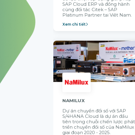
SAP Cloud ERP và đồng hành
cùng đối tác Citek – SAP
Platinum Partner tại Việt Nam.
Xem chi tiết
NAMILUX
Dự án chuyển đổi số với SAP
S/4HANA Cloud là dự án đầu
tiên trong chuỗi chiến lược phá
triển chuyển đổi số của NaMilux
giai đoạn 2020 - 2025.