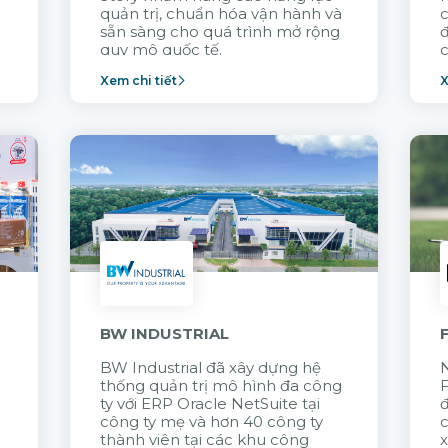
quản trị, chuẩn hóa vận hành và
c
sẵn sàng cho quá trình mở rộng
quy mô quốc tế.
c
Xem chi tiết
X
n
BW INDUSTRIAL
BW Industrial đã
xây dựng hệ
N
thống quản trị mô hình đa công
t
ty với
ERP Oracle NetSuite tại
đ
công ty mẹ và hơn 40 công ty
thành viên tại các khu công
x