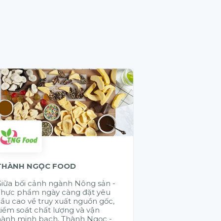
THÀNH NGỌC FOOD
GELEX ELECTR
iữa bối cảnh ngành Nông sản -
Cũng có rất nhi
Thực phẩm ngày càng đặt yêu
đến chào giải 
ầu cao về truy xuất nguồn gốc,
đúng là muốn đi
iểm soát chất lượng và vận
đi bền vững là 
hành minh bạch, Thành Ngọc -
nhau. Citek đã