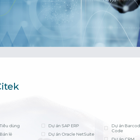
cần lựa chọn 
tháng, chi phí t
triển khai có tr
phí license hợ
ứng dụng hiệu
Xem chi tiết
Bà Nguyễn Thị
Trưởng Phòng Kế
- Công ty Nippo
itek
Tiêu dùng
Dự án SAP ERP
Dự án Barcod
Code
Bán lẻ
Dự án Oracle NetSuite
Dự án CRM