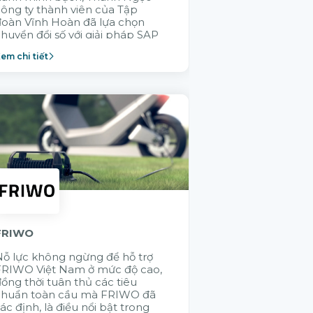
ông ty thành viên của Tập
GELEX trong v
đoàn Vĩnh Hoàn đã lựa chọn
không ai hiểu 
huyển đổi số với giải pháp SAP
thống vận hành
Cloud ERP nhằm xây dựng
thành viên bằn
em chi tiết
Xem chi tiết
ăng lực vận hành bền vững.
Citek được tập
lựa chọn
FRIWO
KMW
ỗ lực không ngừng để hỗ trợ
Việc ứng dụng 
FRIWO Việt Nam ở mức độ cao,
hệ thống giúp
ồng thời tuân thủ các tiêu
thông suốt các
chuẩn toàn cầu mà FRIWO đã
SAP - điều mà 
ác định, là điều nổi bật trong
không thực hiệ