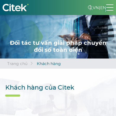
VN
|
EN
Đối tác tư vấn giải pháp chuyển
đổi số toàn diện
Trang chủ
Khách hàng
Khách hàng của Citek