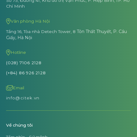
Số 75, Đường 41, Khu đô thị Vạn Phúc,
P. Hiệp Bình, TP. Hồ
Chí Minh
Văn phòng Hà Nội
Tôn Thất Thuyết, P. Cầu
Tầng 16, Tòa nhà Detech Tower, 8
Giấy, Hà Nội
Hotline
(028) 7106 2128
(+84) 86 926 2128
Email
info@citek.vn
Về chúng tôi
Tầm nhìn - Sứ mệnh