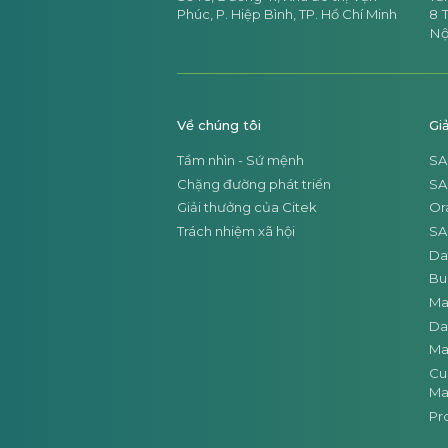
Phúc,
P. Hiệp Bình, TP. Hồ Chí Minh
8
T
Nộ
Về chúng tôi
Gi
Tầm nhìn - Sứ mệnh
SA
Chặng đường phát triển
SA
Giải thưởng của Citek
Or
Trách nhiệm xã hội
SA
Da
Bus
Ma
Da
Ma
Cu
Ma
Pr