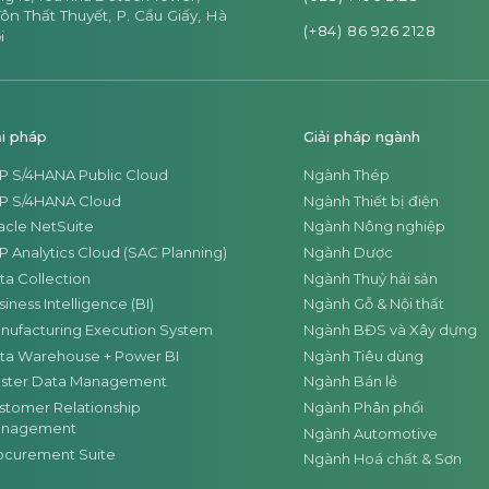
ôn Thất Thuyết, P. Cầu Giấy, Hà
(+84) 86 926 2128
i
ải pháp
Giải pháp ngành
P S/4HANA Public Cloud
Ngành Thép
P S/4HANA Cloud
Ngành Thiết bị điện
acle NetSuite
Ngành Nông nghiệp
P Analytics Cloud (SAC Planning)
Ngành Dược
ta Collection
Ngành Thuỷ hải sản
iness Intelligence (BI)
Ngành Gỗ & Nội thất
nufacturing Execution System
Ngành BĐS và Xây dựng
ta Warehouse + Power BI
Ngành Tiêu dùng
ster Data Management
Ngành Bán lẻ
stomer Relationship
Ngành Phân phối
nagement
Ngành Automotive
ocurement Suite
Ngành Hoá chất & Sơn