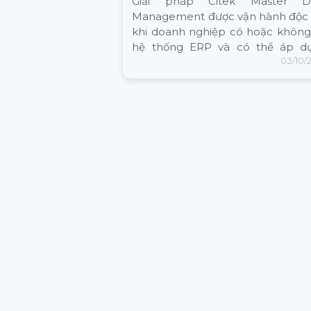
Giải pháp Citek Master D
Management được vận hành độc 
khi doanh nghiệp có hoặc không
hệ thống ERP và có thể áp d
03/10/
trong giai đoạn chuẩn hóa danh 
trước khi vận hành chính thức
thống ERP