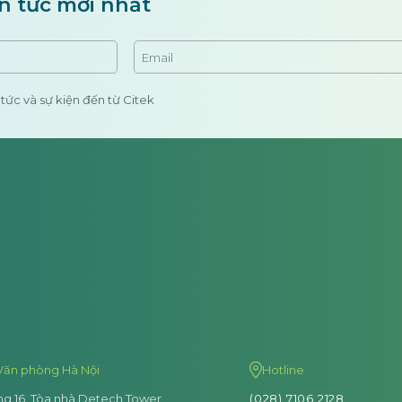
n tức mới nhất
tức và sự kiện đến từ Citek
Văn phòng Hà Nội
Hotline
ng 16, Tòa nhà Detech Tower,
(028) 7106 2128