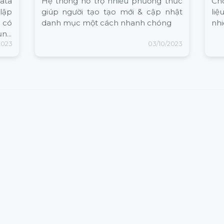
ata
Hệ thống hỗ trợ nhiều phương thức
Ch
lập
giúp người tạo tạo mới & cập nhật
li
 có
danh mục một cách nhanh chóng
nh
ụng
2023
03/10/2023
mục
 hệ