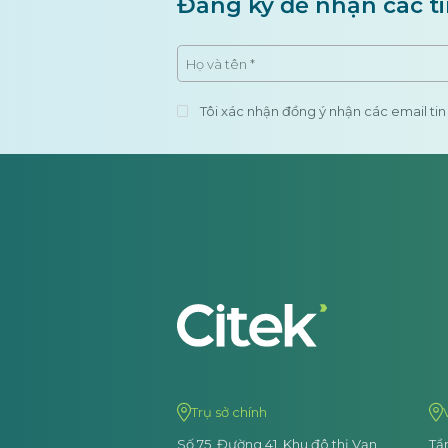
Đăng ký để nhận các ti
Tôi xác nhận đồng ý nhận các email tin 
Trụ sở chính
Số 75, Đường 41, Khu đô thị Vạn
Tầ