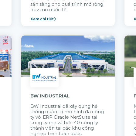
sẵn sàng cho quá trình mở rộng
quy mô quốc tế.
c
Xem chi tiết
X
n
BW INDUSTRIAL
BW Industrial đã
xây dựng hệ
N
thống quản trị mô hình đa công
t
ty với
ERP Oracle NetSuite tại
đ
công ty mẹ và hơn 40 công ty
thành viên tại các khu công
x
nghiệp trên toàn quốc
s