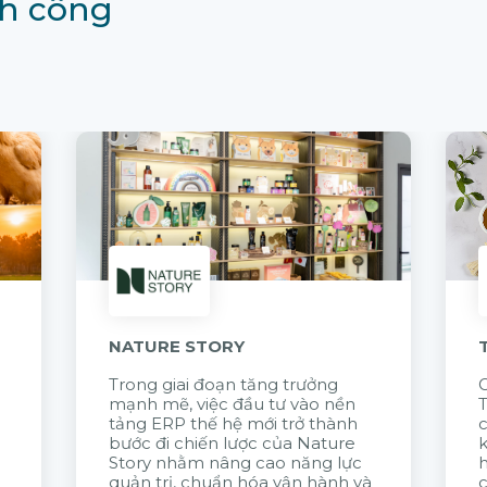
h công
NATURE STORY
Trong giai đoạn tăng trưởng
G
mạnh mẽ, việc đầu tư vào nền
tảng ERP thế hệ mới trở thành
c
bước đi chiến lược của Nature
k
Story nhằm nâng cao năng lực
quản trị, chuẩn hóa vận hành và
c