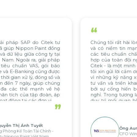
“
i lòng với tiến độ của dự án
Nỗ lực của tập th
 mạnh mẽ về việc đáp ứng
gồm KMW Việt N
chất lượng. Sự nỗ lực phối
Citek, đều đáng đ
ội ngũ, đặc biệt từ WBG và
đánh giá cao chu
minh chứng tiêu biểu. Chúng
khai xuất sắc của
 cảm ơn chân thành đến Citek
tinh thần cống hi
g xuất sắc trong quá trình
dự án trong tươ
 khai dự án, được thúc đẩy
chúng tôi mong 
ến bền bỉ và không ngừng
cùng Citek.
ng lai, chúng tôi hy vọng sẽ
an hệ hợp tác hiệu quả này
”
ác dự án sắp tới.
 Aung Myint Oo
Ông Ki
 Win Brothers Group
Tổng G