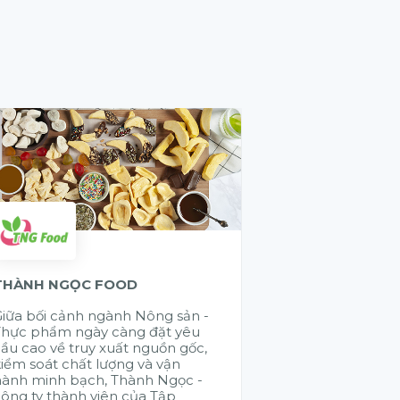
THÀNH NGỌC FOOD
GELEX ELECTR
iữa bối cảnh ngành Nông sản -
Cũng có rất nhi
Thực phẩm ngày càng đặt yêu
đến chào giải 
ầu cao về truy xuất nguồn gốc,
đúng là muốn đi
iểm soát chất lượng và vận
đi bền vững là 
hành minh bạch, Thành Ngọc -
nhau. Citek đã
ông ty thành viên của Tập
GELEX trong v