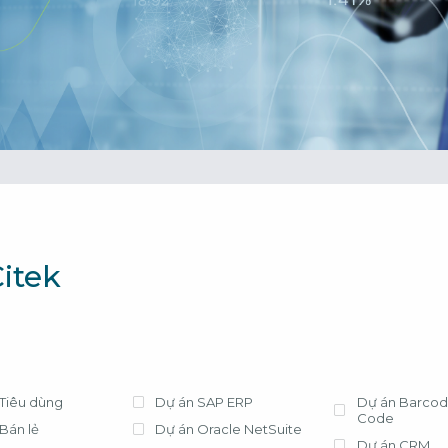
cần lựa chọn 
tháng, chi phí t
triển khai có tr
phí license hợ
ứng dụng hiệu
Xem chi tiết
Bà Nguyễn Thị
Trưởng Phòng Kế
- Công ty Nippo
itek
Tiêu dùng
Dự án SAP ERP
Dự án Barcod
Code
Bán lẻ
Dự án Oracle NetSuite
Dự án CRM