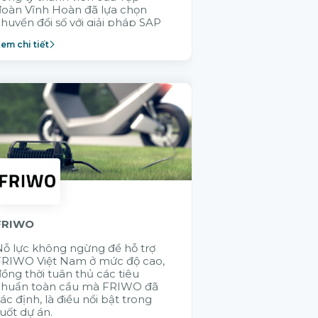
đoàn Vĩnh Hoàn đã lựa chọn
không ai hiểu 
huyển đổi số với giải pháp SAP
thống vận hành
Cloud ERP nhằm xây dựng
thành viên bằn
em chi tiết
Xem chi tiết
ăng lực vận hành bền vững.
Citek được tập
lựa chọn
FRIWO
KMW
ỗ lực không ngừng để hỗ trợ
Việc ứng dụng 
FRIWO Việt Nam ở mức độ cao,
hệ thống giúp
ồng thời tuân thủ các tiêu
thông suốt các
chuẩn toàn cầu mà FRIWO đã
SAP - điều mà 
ác định, là điều nổi bật trong
không thực hiệ
uốt dự án.