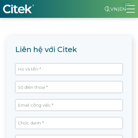
VN
|
EN
Liên hệ với Citek