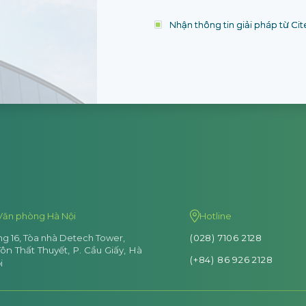
cần lựa chọn 
tháng, chi phí t
triển khai có tr
Nhận thông tin giải pháp từ Ci
phí license hợ
ứng dụng hiệu
Xem chi tiết
Bà Nguyễn Thị
Trưởng Phòng Kế
- Công ty Nippo
Văn phòng Hà Nội
Hotline
ng 16, Tòa nhà Detech Tower,
(028) 7106 2128
ôn Thất Thuyết, P. Cầu Giấy, Hà
(+84) 86 926 2128
i