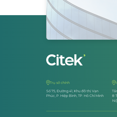
Xem tất cả
Xem tất cả
Trụ sở chính
Số 75, Đường 41, Khu đô thị Vạn
Tầ
Phúc,
P. Hiệp Bình, TP. Hồ Chí Minh
8
T
Nộ