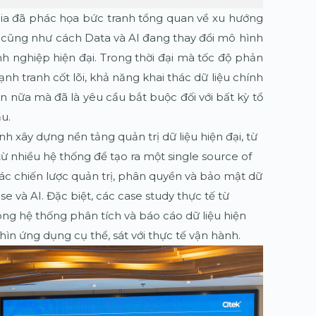
ia đã phác họa bức tranh tổng quan về xu hướng
, cũng như cách Data và AI đang thay đổi mô hình
h nghiệp hiện đại. Trong thời đại mà tốc độ phản
cạnh tranh cốt lõi, khả năng khai thác dữ liệu chính
ọn nữa mà đã là yêu cầu bắt buộc đối với bất kỳ tổ
u.
rình xây dựng nền tảng quản trị dữ liệu hiện đại, từ
từ nhiều hệ thống để tạo ra một single source of
ác chiến lược quản trị, phân quyền và bảo mật dữ
e và AI. Đặc biệt, các case study thực tế từ
ông hệ thống phân tích và báo cáo dữ liệu hiện
ìn ứng dụng cụ thể, sát với thực tế vận hành.