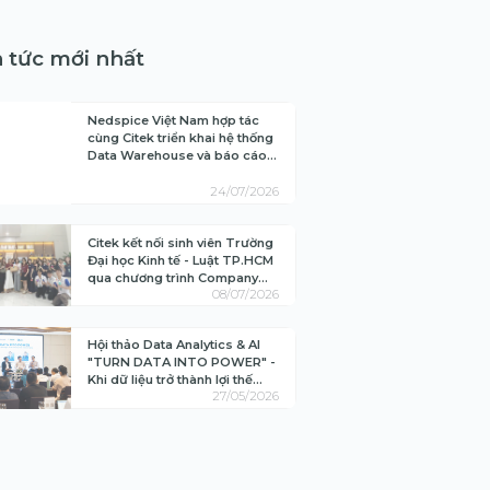
”
đối tác tư vấn
riển khai và chi
ải nghiệm...
p lý, hệ thống
n tức mới nhất
 quả.
 Ánh Tuyết
 Toán Tài Chính
n Paint Việt Nam
Nedspice Việt Nam hợp tác
cùng Citek triển khai hệ thống
Xem chi tiết
Data Warehouse và báo cáo
24/07/2026
quản trị tích hợp AI
Citek kết nối sinh viên Trường
Đại học Kinh tế - Luật TP.HCM
qua chương trình Company
08/07/2026
Tour "Unlock Your Future in
ERP"
Hội thảo Data Analytics & AI
"TURN DATA INTO POWER" -
Khi dữ liệu trở thành lợi thế
27/05/2026
cạnh tranh