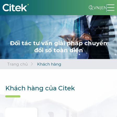
VN
|
EN
Đối tác tư vấn giải pháp chuyển
đổi số toàn diện
Trang chủ
Khách hàng
Khách hàng của Citek