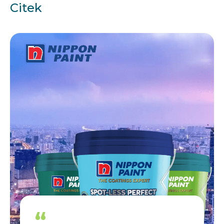
Citek
“