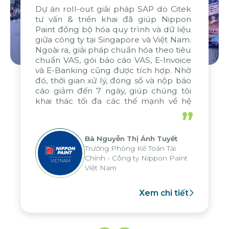
Dự án roll-out giải pháp SAP do Citek
tư vấn & triển khai đã giúp Nippon
Paint đồng bộ hóa quy trình và dữ liệu
giữa công ty tại Singapore và Việt Nam.
Ngoài ra, giải pháp chuẩn hóa theo tiêu
chuẩn VAS, gói báo cáo VAS, E-Invoice
và E-Banking cũng được tích hợp. Nhờ
đó, thời gian xử lý, đóng sổ và nộp báo
cáo giảm đến 7 ngày, giúp chúng tôi
khai thác tối đa các thế mạnh về hệ
thống báo cáo phân tích của tập đoàn,
”
áp dụng cho nhiều hoạt động tại các
đơn vị
Bà Nguyễn Thị Ánh Tuyết
Trưởng Phòng Kế Toán Tài
Chính - Công ty Nippon Paint
Việt Nam
Xem chi tiết