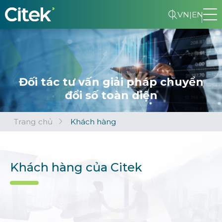
VN
|
EN
Đối tác tư vấn giải pháp chuyển
đổi số toàn diện
Trang chủ
Khách hàng
Khách hàng của Citek