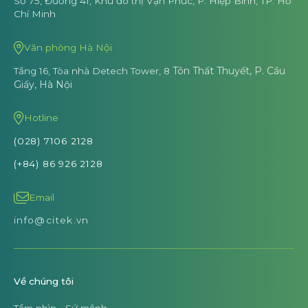
Số 75, Đường 41, Khu đô thị Vạn Phúc,
P. Hiệp Bình, TP. Hồ
Chí Minh
Văn phòng Hà Nội
Tôn Thất Thuyết, P. Cầu
Tầng 16, Tòa nhà Detech Tower, 8
Giấy, Hà Nội
Hotline
(028) 7106 2128
(+84) 86 926 2128
Email
info@citek.vn
Về chúng tôi
Tầm nhìn - Sứ mệnh