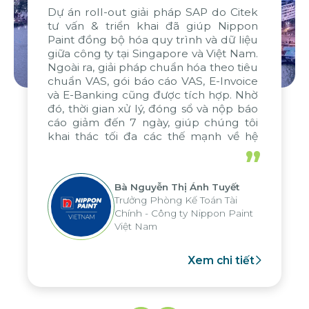
Dự án roll-out giải pháp SAP do Citek
tư vấn & triển khai đã giúp Nippon
Paint đồng bộ hóa quy trình và dữ liệu
giữa công ty tại Singapore và Việt Nam.
Ngoài ra, giải pháp chuẩn hóa theo tiêu
chuẩn VAS, gói báo cáo VAS, E-Invoice
và E-Banking cũng được tích hợp. Nhờ
đó, thời gian xử lý, đóng sổ và nộp báo
cáo giảm đến 7 ngày, giúp chúng tôi
khai thác tối đa các thế mạnh về hệ
thống báo cáo phân tích của tập đoàn,
”
áp dụng cho nhiều hoạt động tại các
đơn vị
Bà Nguyễn Thị Ánh Tuyết
Trưởng Phòng Kế Toán Tài
Chính - Công ty Nippon Paint
Việt Nam
Xem chi tiết