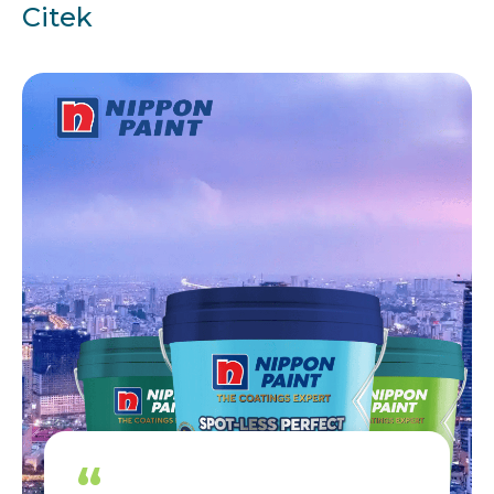
Citek
“