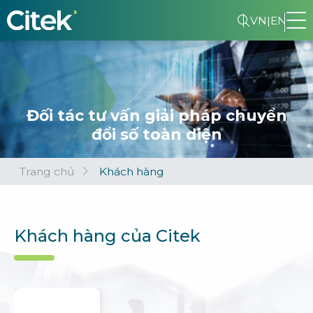
VN
|
EN
Đối tác tư vấn giải pháp chuyển
đổi số toàn diện
Trang chủ
Khách hàng
Khách hàng của Citek