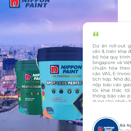
“
Dự án roll-out giải pháp SAP do Citek tư
vấn & triển khai đã giúp Nippon Paint đồng
bộ hóa quy trình và dữ liệu giữa công ty tại
Singapore và Việt Nam. Ngoài ra, giải pháp
chuẩn hóa theo tiêu chuẩn VAS, gói báo
cáo VAS, E-Invoice và E-Banking cũng được
tích hợp. Nhờ đó, thời gian xử lý, đóng sổ và
nộp báo cáo giảm đến 7 ngày, giúp chúng
tôi khai thác tối đa các thế mạnh về hệ
thống báo cáo phân tích của tập đoàn, áp
dụng cho nhiều hoạt động tại các đơn vị
”
Bà Nguyễn Thị Ánh Tuyết
Trưởng Phòng Kế Toán Tài Chính -