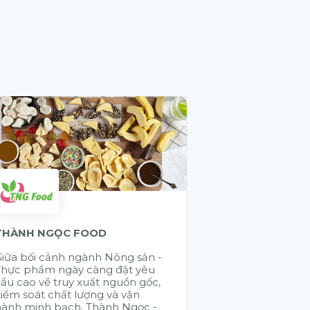
THÀNH NGỌC FOOD
GELEX ELECTR
iữa bối cảnh ngành Nông sản -
Cũng có rất nhi
Thực phẩm ngày càng đặt yêu
đến chào giải 
ầu cao về truy xuất nguồn gốc,
đúng là muốn đi
iểm soát chất lượng và vận
đi bền vững là 
hành minh bạch, Thành Ngọc -
nhau. Citek đã