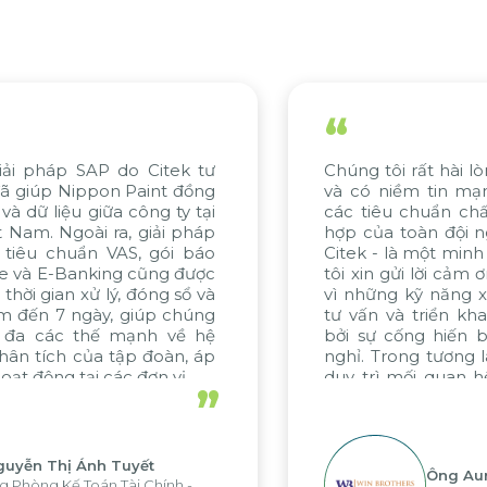
“
Chúng tôi rất hài lòng với tiến độ của dự án
và có niềm tin mạnh mẽ về việc đáp ứng
các tiêu chuẩn chất lượng. Sự nỗ lực phối
hợp của toàn đội ngũ, đặc biệt từ WBG và
Citek - là một minh chứng tiêu biểu. Chúng
tôi xin gửi lời cảm ơn chân thành đến Citek
vì những kỹ năng xuất sắc trong quá trình
tư vấn và triển khai dự án, được thúc đẩy
bởi sự cống hiến bền bỉ và không ngừng
nghỉ. Trong tương lai, chúng tôi hy vọng sẽ
duy trì mối quan hệ hợp tác hiệu quả này
”
với Citek trong các dự án sắp tới.
Ông Aung Myint Oo