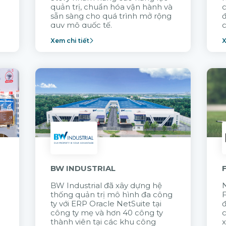
quản trị, chuẩn hóa vận hành và
c
sẵn sàng cho quá trình mở rộng
quy mô quốc tế.
c
Xem chi tiết
X
n
BW INDUSTRIAL
BW Industrial đã
xây dựng hệ
N
thống quản trị mô hình đa công
t
ty với
ERP Oracle NetSuite tại
đ
công ty mẹ và hơn 40 công ty
thành viên tại các khu công
x