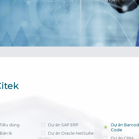
cần lựa chọn 
tháng, chi phí t
triển khai có tr
phí license hợ
ứng dụng hiệu
Xem chi tiết
Bà Nguyễn Thị
Trưởng Phòng Kế
- Công ty Nippo
itek
Tiêu dùng
Dự án SAP ERP
Dự án Barcod
Code
Bán lẻ
Dự án Oracle NetSuite
Dự án CRM