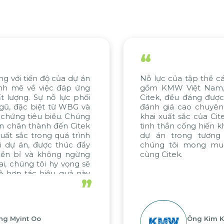
“
Nỗ lực của tập thể các bên liên quan, bao
C
gồm KMW Việt Nam, KMW Hàn Quốc và
k
Citek, đều đáng được ghi nhận. Chúng tôi
c
đánh giá cao chuyên môn tư vấn và triển
H
khai xuất sắc của Citek, được thể hiện qua
đ
tinh thần cống hiến không ngừng. Nếu các
n
dự án trong tương lai được thực hiện,
N
chúng tôi mong muốn tiếp tục hợp tác
x
cùng Citek.
đổ
”
Ông Kim Kap Youl