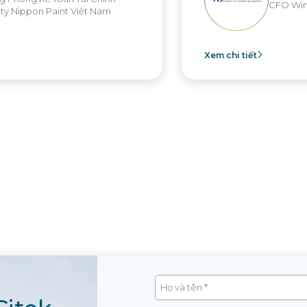
CFO Win Brothers Group
Xem chi tiết