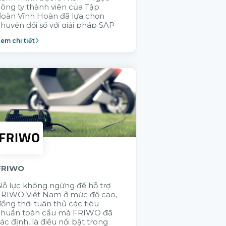
ông ty thành viên của Tập
GELEX trong v
đoàn Vĩnh Hoàn đã lựa chọn
không ai hiểu 
huyển đổi số với giải pháp SAP
thống vận hành
Cloud ERP nhằm xây dựng
thành viên bằn
em chi tiết
Xem chi tiết
ăng lực vận hành bền vững.
Citek được tập
lựa chọn
FRIWO
KMW
ỗ lực không ngừng để hỗ trợ
Việc ứng dụng 
FRIWO Việt Nam ở mức độ cao,
hệ thống giúp
ồng thời tuân thủ các tiêu
thông suốt các
chuẩn toàn cầu mà FRIWO đã
SAP - điều mà 
ác định, là điều nổi bật trong
không thực hiệ