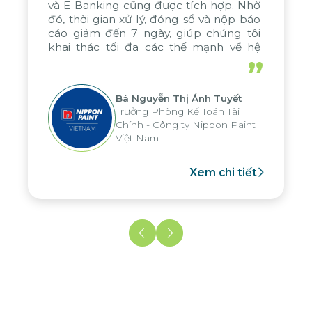
ing cũng được tích hợp. Nhờ
cảm ơn chân t
gian xử lý, đóng sổ và nộp báo
kỹ năng xuất 
 đến 7 ngày, giúp chúng tôi
vấn và triển k
c tối đa các thế mạnh về hệ
bởi sự cống 
 cáo phân tích của tập đoàn,
ngừng nghỉ. Tr
”
cho nhiều hoạt động tại các
hy vọng sẽ duy
hiệu quả này v
Bà Nguyễn Thị Ánh Tuyết
sắp tới.
Trưởng Phòng Kế Toán Tài
Ôn
Chính - Công ty Nippon Paint
CF
Việt Nam
Xem chi tiết