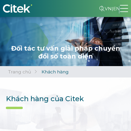
VN
|
EN
Đối tác tư vấn giải pháp chuyển
đổi số toàn diện
Trang chủ
Khách hàng
Khách hàng của Citek