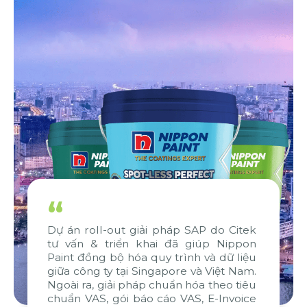
“
l-out giải pháp SAP do Citek
Chúng tôi rất 
 triển khai đã giúp Nippon
dự án và có n
g bộ hóa quy trình và dữ liệu
đáp ứng các ti
 ty tại Singapore và Việt Nam.
nỗ lực phối hợ
 giải pháp chuẩn hóa theo tiêu
biệt từ WBG v
, gói báo cáo VAS, E-Invoice
chứng tiêu biể