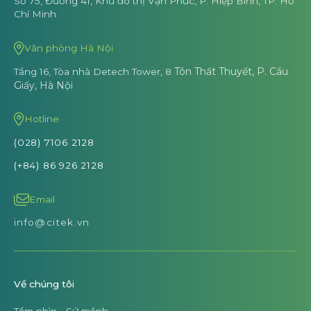
Số 75, Đường 41, Khu đô thị Vạn Phúc,
P. Hiệp Bình, TP. Hồ
Chí Minh
Văn phòng Hà Nội
Tôn Thất Thuyết, P. Cầu
Tầng 16, Tòa nhà Detech Tower, 8
Giấy, Hà Nội
Hotline
(028) 7106 2128
(+84) 86 926 2128
Email
info@citek.vn
Về chúng tôi
Tầm nhìn - Sứ mệnh