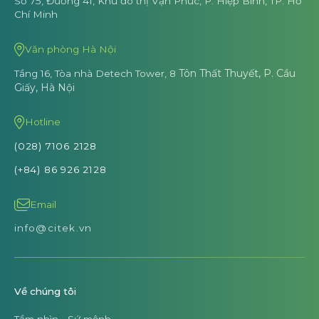
Số 75, Đường 41, Khu đô thị Vạn Phúc,
P. Hiệp Bình, TP. Hồ
Chí Minh
Văn phòng Hà Nội
Tôn Thất Thuyết, P. Cầu
Tầng 16, Tòa nhà Detech Tower, 8
Giấy, Hà Nội
Hotline
(028) 7106 2128
(+84) 86 926 2128
Email
info@citek.vn
Về chúng tôi
Tầm nhìn - Sứ mệnh