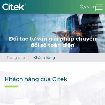
VN
|
EN
Đối tác tư vấn giải pháp chuyển
đổi số toàn diện
Trang chủ
Khách hàng
Khách hàng của Citek