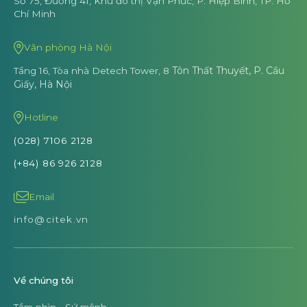
Số 75, Đường 41, Khu đô thị Vạn Phúc,
P. Hiệp Bình, TP. Hồ
Chí Minh
Văn phòng Hà Nội
Tôn Thất Thuyết, P. Cầu
Tầng 16, Tòa nhà Detech Tower, 8
Giấy, Hà Nội
Hotline
(028) 7106 2128
(+84) 86 926 2128
Email
info@citek.vn
Về chúng tôi
Tầm nhìn - Sứ mệnh