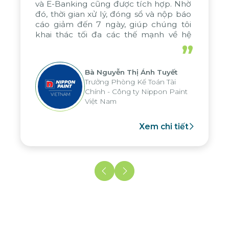
ing cũng được tích hợp. Nhờ
cảm ơn chân th
ian xử lý, đóng sổ và nộp báo
kỹ năng xuất s
đến 7 ngày, giúp chúng tôi
vấn và triển kh
 tối đa các thế mạnh về hệ
bởi sự cống 
 cáo phân tích của tập đoàn,
ngừng nghỉ. Tro
”
ho nhiều hoạt động tại các
hy vọng sẽ duy 
hiệu quả này vớ
Bà Nguyễn Thị Ánh Tuyết
sắp tới.
Trưởng Phòng Kế Toán Tài
Ông
Chính - Công ty Nippon Paint
CFO
Việt Nam
Xem chi tiết