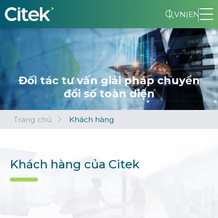
VN
|
EN
Đối tác tư vấn giải pháp chuyển
đổi số toàn diện
Trang chủ
Khách hàng
Khách hàng của Citek