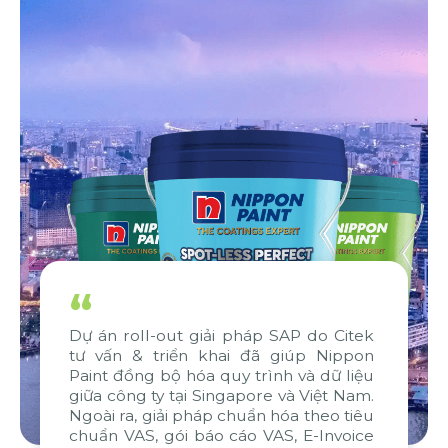
“
l-out giải pháp SAP do Citek
Chúng tôi rất h
triển khai đã giúp Nippon
dự án và có ni
 bộ hóa quy trình và dữ liệu
đáp ứng các ti
ty tại Singapore và Việt Nam.
nỗ lực phối hợ
giải pháp chuẩn hóa theo tiêu
biệt từ WBG v
, gói báo cáo VAS, E-Invoice
chứng tiêu biểu