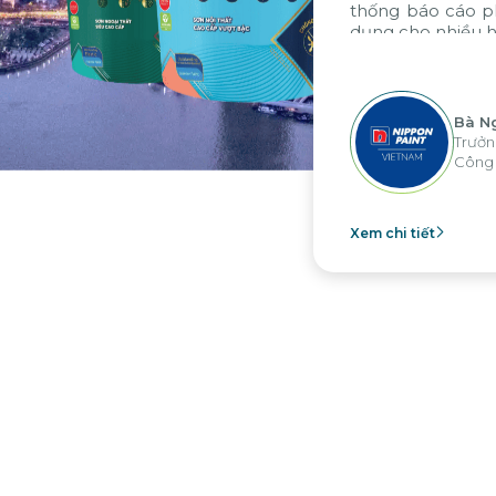
thống báo cáo phân tích của tập đoàn, áp
dụng cho nhiều hoạt động tại các đơn vị
”
Bà Nguyễn Thị Ánh Tuyết
Trưởng Phòng Kế Toán Tài Chính -
Công ty Nippon Paint Việt Nam
Xem chi tiết