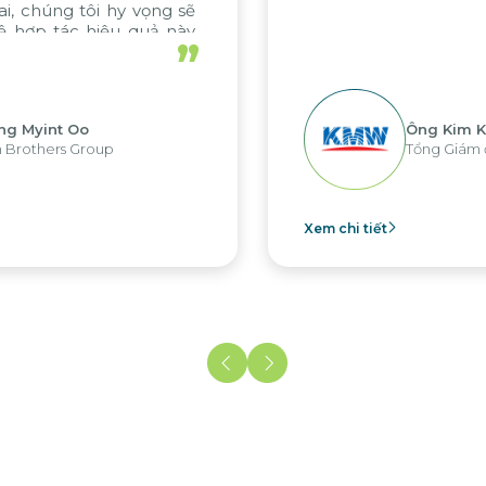
”
Ông Kim Kap Youl
Tổng Giám đốc KMW Việt Nam
Xem chi tiết
Xe