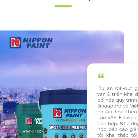
“
Dự án roll-out giải pháp SAP do Citek tư
vấn & triển khai đã giúp Nippon Paint đồng
bộ hóa quy trình và dữ liệu giữa công ty tại
Singapore và Việt Nam. Ngoài ra, giải pháp
chuẩn hóa theo tiêu chuẩn VAS, gói báo
cáo VAS, E-Invoice và E-Banking cũng được
tích hợp. Nhờ đó, thời gian xử lý, đóng sổ và
nộp báo cáo giảm đến 7 ngày, giúp chúng
tôi khai thác tối đa các thế mạnh về hệ