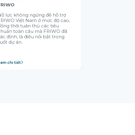
FRIWO
KMW
ỗ lực không ngừng để hỗ trợ
Việc ứng dụng 
FRIWO Việt Nam ở mức độ cao,
hệ thống giúp
ồng thời tuân thủ các tiêu
thông suốt các
chuẩn toàn cầu mà FRIWO đã
SAP - điều mà 
ác định, là điều nổi bật trong
không thực hiệ
uốt dự án.
em chi tiết
Xem chi tiết