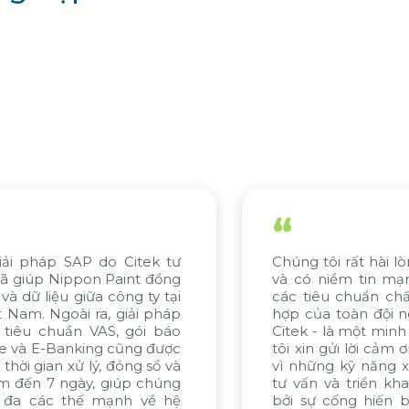
“
Chúng tôi rất hài lòng với tiến độ của dự án
và có niềm tin mạnh mẽ về việc đáp ứng
các tiêu chuẩn chất lượng. Sự nỗ lực phối
hợp của toàn đội ngũ, đặc biệt từ WBG và
Citek - là một minh chứng tiêu biểu. Chúng
tôi xin gửi lời cảm ơn chân thành đến Citek
vì những kỹ năng xuất sắc trong quá trình
tư vấn và triển khai dự án, được thúc đẩy
bởi sự cống hiến bền bỉ và không ngừng