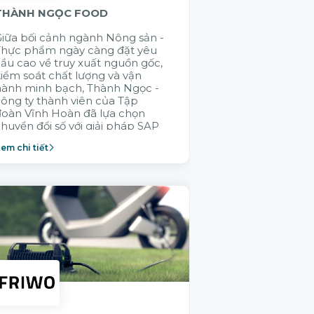
THÀNH NGỌC FOOD
GELEX ELECTR
iữa bối cảnh ngành Nông sản -
Cũng có rất nhi
Thực phẩm ngày càng đặt yêu
đến chào giải 
ầu cao về truy xuất nguồn gốc,
đúng là muốn đi
iểm soát chất lượng và vận
đi bền vững là 
hành minh bạch, Thành Ngọc -
nhau. Citek đã
ông ty thành viên của Tập
GELEX trong v
đoàn Vĩnh Hoàn đã lựa chọn
không ai hiểu 
huyển đổi số với giải pháp SAP
thống vận hành
Cloud ERP nhằm xây dựng
thành viên bằn
em chi tiết
Xem chi tiết
ăng lực vận hành bền vững.
Citek được tập
lựa chọn