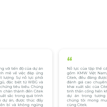
“
Nỗ lực của tập thể các bên liên quan, bao
C
gồm KMW Việt Nam, KMW Hàn Quốc và
k
Citek, đều đáng được ghi nhận. Chúng tôi
c
đánh giá cao chuyên môn tư vấn và triển
H
khai xuất sắc của Citek, được thể hiện qua
đ
tinh thần cống hiến không ngừng. Nếu các
n
dự án trong tương lai được thực hiện,
N
chúng tôi mong muốn tiếp tục hợp tác
x
cùng Citek.
đổ