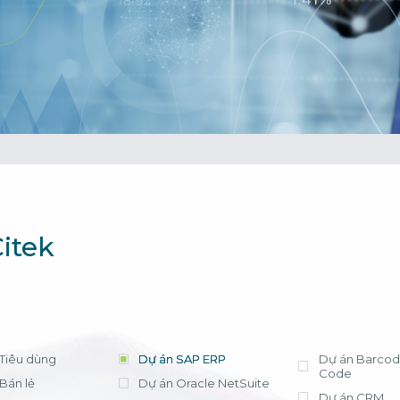
cần lựa chọn 
tháng, chi phí t
triển khai có tr
phí license hợ
ứng dụng hiệu
Xem chi tiết
Bà Nguyễn Thị
Trưởng Phòng Kế
- Công ty Nippo
itek
Tiêu dùng
Dự án SAP ERP
Dự án Barcod
Code
Bán lẻ
Dự án Oracle NetSuite
Dự án CRM