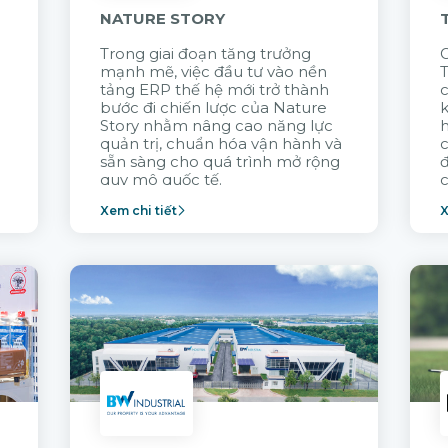
NATURE STORY
Trong giai đoạn tăng trưởng
G
mạnh mẽ, việc đầu tư vào nền
tảng ERP thế hệ mới trở thành
c
bước đi chiến lược của Nature
k
Story nhằm nâng cao năng lực
quản trị, chuẩn hóa vận hành và
c
sẵn sàng cho quá trình mở rộng
quy mô quốc tế.
c
Xem chi tiết
X
n