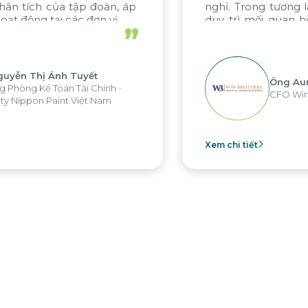
nghỉ. Trong tương lai, chúng tôi hy vọng sẽ
duy trì mối quan hệ hợp tác hiệu quả này
”
với Citek trong các dự án sắp tới.
Ông Aung Myint Oo
CFO Win Brothers Group
Xem chi tiết