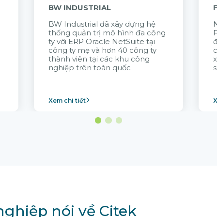
BW INDUSTRIAL
BW Industrial đã
xây dựng hệ
N
thống quản trị mô hình đa công
t
ty với
ERP Oracle NetSuite tại
đ
công ty mẹ và hơn 40 công ty
thành viên tại các khu công
x
nghiệp trên toàn quốc
s
Xem chi tiết
X
ghiệp nói về Citek