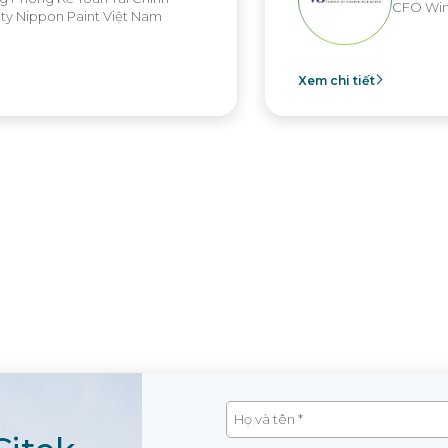
CFO Win Brothers Group
chi tiết
Xem chi