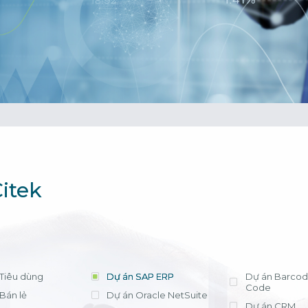
cần lựa chọn 
tháng, chi phí t
triển khai có tr
phí license hợ
ứng dụng hiệu
Xem chi tiết
Bà Nguyễn Thị
Trưởng Phòng Kế
- Công ty Nippo
itek
Tiêu dùng
Dự án SAP ERP
Dự án Barcod
Code
Bán lẻ
Dự án Oracle NetSuite
Dự án CRM