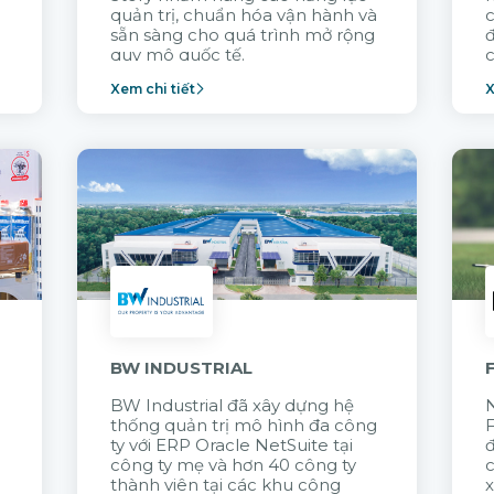
quản trị, chuẩn hóa vận hành và
c
sẵn sàng cho quá trình mở rộng
quy mô quốc tế.
c
Xem chi tiết
X
n
BW INDUSTRIAL
BW Industrial đã
xây dựng hệ
N
thống quản trị mô hình đa công
t
ty với
ERP Oracle NetSuite tại
đ
công ty mẹ và hơn 40 công ty
thành viên tại các khu công
x