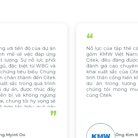
“
 của tập thể các bên liên quan, bao
Chúng t
KMW Việt Nam, KMW Hàn Quốc và
khoa học
, đều đáng được ghi nhận. Chúng tôi
cách tiế
giá cao chuyên môn tư vấn và triển
Hệ thống
uất sắc của Citek, được thể hiện qua
đề sản x
thần cống hiến không ngừng. Nếu các
nền tản
 trong tương lai được thực hiện,
NaMilux 
 tôi mong muốn tiếp tục hợp tác
xu hướng
itek.
đổi số.
”
Ông Kim Kap Youl