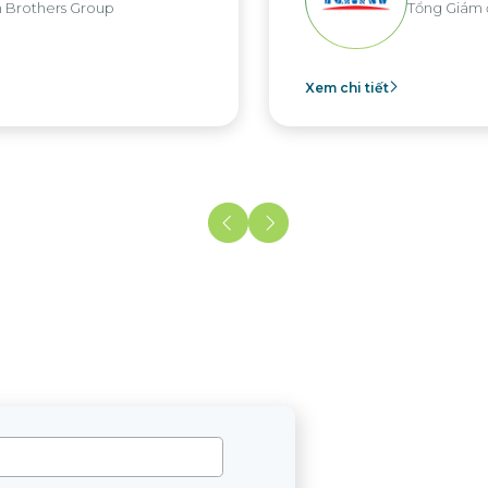
Tổng Giám đốc KMW Việt Nam
 tiết
Xem chi ti