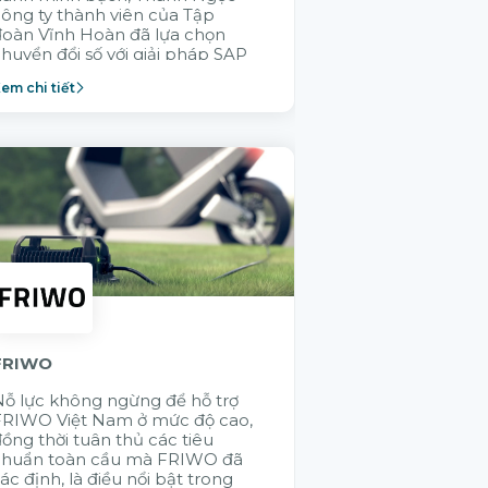
ông ty thành viên của Tập
GELEX trong v
đoàn Vĩnh Hoàn đã lựa chọn
không ai hiểu 
huyển đổi số với giải pháp SAP
thống vận hành
Cloud ERP nhằm xây dựng
thành viên bằn
em chi tiết
Xem chi tiết
ăng lực vận hành bền vững.
Citek được tập
lựa chọn
FRIWO
KMW
ỗ lực không ngừng để hỗ trợ
Việc ứng dụng 
FRIWO Việt Nam ở mức độ cao,
hệ thống giúp
ồng thời tuân thủ các tiêu
thông suốt các
chuẩn toàn cầu mà FRIWO đã
SAP - điều mà 
ác định, là điều nổi bật trong
không thực hiệ