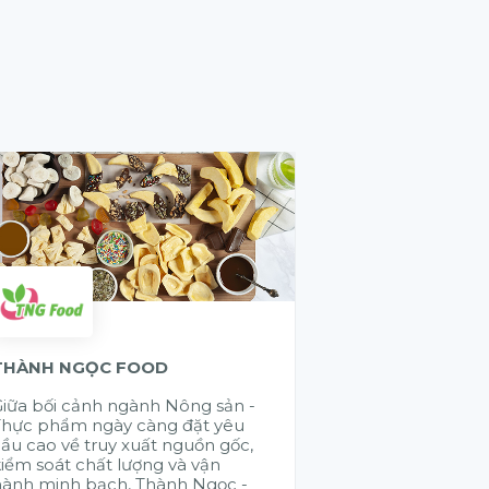
THÀNH NGỌC FOOD
GELEX ELECTR
iữa bối cảnh ngành Nông sản -
Cũng có rất nhi
Thực phẩm ngày càng đặt yêu
đến chào giải 
ầu cao về truy xuất nguồn gốc,
đúng là muốn đi
iểm soát chất lượng và vận
đi bền vững là 
hành minh bạch, Thành Ngọc -
nhau. Citek đã