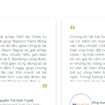
“
g tôi rất hài lòng với tiến độ của dự án
Nỗ lực
có niềm tin mạnh mẽ về việc đáp ứng
gồm 
 tiêu chuẩn chất lượng. Sự nỗ lực phối
Citek
 của toàn đội ngũ, đặc biệt từ WBG và
đánh 
k - là một minh chứng tiêu biểu. Chúng
khai x
xin gửi lời cảm ơn chân thành đến Citek
tinh 
những kỹ năng xuất sắc trong quá trình
dự án
vấn và triển khai dự án, được thúc đẩy
chúng
 sự cống hiến bền bỉ và không ngừng
cùng C
. Trong tương lai, chúng tôi hy vọng sẽ
 trì mối quan hệ hợp tác hiệu quả này
”
Citek trong các dự án sắp tới.
Ông Aung Myint Oo