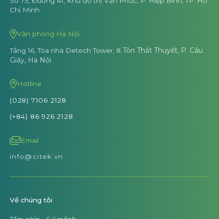
Số 75, Đường 41, Khu đô thị Vạn Phúc,
P. Hiệp Bình, TP. Hồ
Chí Minh
Văn phòng Hà Nội
Tôn Thất Thuyết, P. Cầu
Tầng 16, Tòa nhà Detech Tower, 8
Giấy, Hà Nội
Hotline
(028) 7106 2128
(+84) 86 926 2128
Email
info@citek.vn
Về chúng tôi
Tầm nhìn - Sứ mệnh