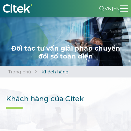
VN
|
EN
Đối tác tư vấn giải pháp chuyển
đổi số toàn diện
Trang chủ
Khách hàng
Khách hàng của Citek