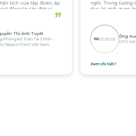
nghỉ. Trong tương lai, chúng tôi hy vọng sẽ
duy trì mối quan hệ hợp tác hiệu quả này
”
với Citek trong các dự án sắp tới.
Ông Aung Myint Oo
CFO Win Brothers Group
Xem chi tiết
Xe