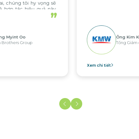
”
Ông Kim Kap Youl
Tổng Giám đốc KMW Việt Nam
m chi tiết
Xem 