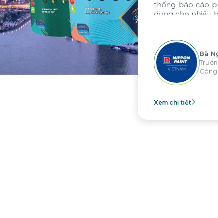
thống báo cáo phân tích của tập đoàn, áp
dụng cho nhiều hoạt động tại các đơn vị
”
Bà Nguyễn Thị Ánh Tuyết
Trưởng Phòng Kế Toán Tài Chính -
Công ty Nippon Paint Việt Nam
Xem chi tiết