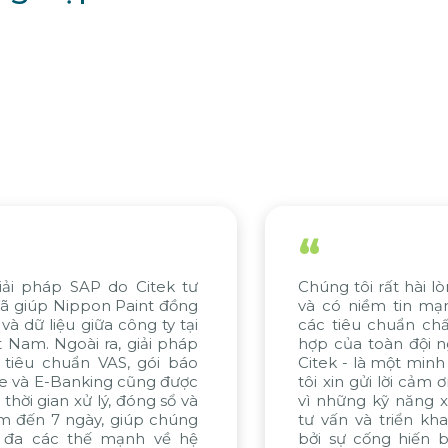
“
Chúng tôi rất hài lòng với tiến độ của dự án
N
và có niềm tin mạnh mẽ về việc đáp ứng
g
các tiêu chuẩn chất lượng. Sự nỗ lực phối
C
hợp của toàn đội ngũ, đặc biệt từ WBG và
đ
Citek - là một minh chứng tiêu biểu. Chúng
k
tôi xin gửi lời cảm ơn chân thành đến Citek
t
vì những kỹ năng xuất sắc trong quá trình
d
tư vấn và triển khai dự án, được thúc đẩy
c
bởi sự cống hiến bền bỉ và không ngừng
c