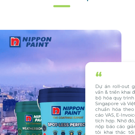
“
Dự án roll-out giải pháp SAP do Citek tư
vấn & triển khai đã giúp Nippon Paint đồng
bộ hóa quy trình và dữ liệu giữa công ty tại
Singapore và Việt Nam. Ngoài ra, giải pháp
chuẩn hóa theo tiêu chuẩn VAS, gói báo
cáo VAS, E-Invoice và E-Banking cũng được
tích hợp. Nhờ đó, thời gian xử lý, đóng sổ và
nộp báo cáo giảm đến 7 ngày, giúp chúng
tôi khai thác tối đa các thế mạnh về hệ