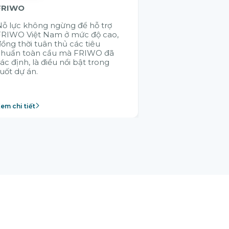
FRIWO
KMW
ỗ lực không ngừng để hỗ trợ
Việc ứng dụng 
FRIWO Việt Nam ở mức độ cao,
hệ thống giúp
ồng thời tuân thủ các tiêu
thông suốt các
chuẩn toàn cầu mà FRIWO đã
SAP - điều mà 
ác định, là điều nổi bật trong
không thực hiệ
uốt dự án.
em chi tiết
Xem chi tiết