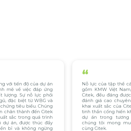
“
“
ỗ lực của tập thể các bên liên quan, bao
Chú
ồm KMW Việt Nam, KMW Hàn Quốc và
kho
itek, đều đáng được ghi nhận. Chúng tôi
các
ánh giá cao chuyên môn tư vấn và triển
Hệ 
hai xuất sắc của Citek, được thể hiện qua
đề 
inh thần cống hiến không ngừng. Nếu các
nền
ự án trong tương lai được thực hiện,
NaM
húng tôi mong muốn tiếp tục hợp tác
xu 
ùng Citek.
đổi 