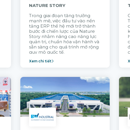
NATURE STORY
Trong giai đoạn tăng trưởng
G
mạnh mẽ, việc đầu tư vào nền
tảng ERP thế hệ mới trở thành
c
bước đi chiến lược của Nature
k
Story nhằm nâng cao năng lực
quản trị, chuẩn hóa vận hành và
c
sẵn sàng cho quá trình mở rộng
quy mô quốc tế.
c
Xem chi tiết
X
n