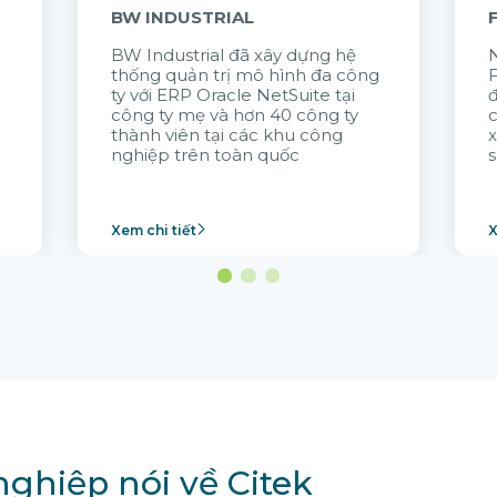
BW INDUSTRIAL
BW Industrial đã
xây dựng hệ
N
thống quản trị mô hình đa công
t
ty với
ERP Oracle NetSuite tại
đ
công ty mẹ và hơn 40 công ty
thành viên tại các khu công
x
nghiệp trên toàn quốc
s
Xem chi tiết
X
ghiệp nói về Citek