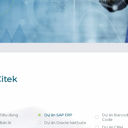
cần lựa chọn 
tháng, chi phí t
triển khai có tr
phí license hợ
ứng dụng hiệu
Xem chi tiết
Bà Nguyễn Thị
Trưởng Phòng Kế
- Công ty Nippo
itek
Tiêu dùng
Dự án SAP ERP
Dự án Barcod
Code
Bán lẻ
Dự án Oracle NetSuite
Dự án CRM