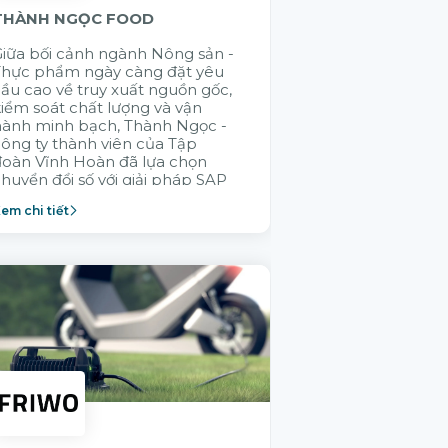
THÀNH NGỌC FOOD
GELEX ELECTR
iữa bối cảnh ngành Nông sản -
Cũng có rất nhi
Thực phẩm ngày càng đặt yêu
đến chào giải 
ầu cao về truy xuất nguồn gốc,
đúng là muốn đi
iểm soát chất lượng và vận
đi bền vững là 
hành minh bạch, Thành Ngọc -
nhau. Citek đã
ông ty thành viên của Tập
GELEX trong v
đoàn Vĩnh Hoàn đã lựa chọn
không ai hiểu 
huyển đổi số với giải pháp SAP
thống vận hành
Cloud ERP nhằm xây dựng
thành viên bằn
em chi tiết
Xem chi tiết
ăng lực vận hành bền vững.
Citek được tập
lựa chọn