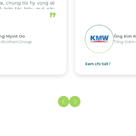
”
Ông Kim Kap Youl
Tổng Giám đốc KMW Việt Nam
t
Xem chi tiết