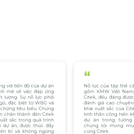
“
ủa tập thể các bên liên quan, bao
Chúng tôi 
 Việt Nam, KMW Hàn Quốc và
khoa học c
ều đáng được ghi nhận. Chúng tôi
cách tiếp c
 cao chuyên môn tư vấn và triển
Hệ thống SA
 sắc của Citek, được thể hiện qua
đề sản xuất
n cống hiến không ngừng. Nếu các
nền tảng v
ong tương lai được thực hiện,
NaMilux có 
ôi mong muốn tiếp tục hợp tác
xu hướng ch
k.
đổi số.