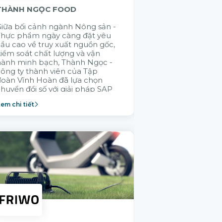
THÀNH NGỌC FOOD
GELEX ELECTR
iữa bối cảnh ngành Nông sản -
Cũng có rất nhi
Thực phẩm ngày càng đặt yêu
đến chào giải 
ầu cao về truy xuất nguồn gốc,
đúng là muốn đi
iểm soát chất lượng và vận
đi bền vững là 
hành minh bạch, Thành Ngọc -
nhau. Citek đã
ông ty thành viên của Tập
GELEX trong v
đoàn Vĩnh Hoàn đã lựa chọn
không ai hiểu 
huyển đổi số với giải pháp SAP
thống vận hành
Cloud ERP nhằm xây dựng
thành viên bằn
em chi tiết
Xem chi tiết
ăng lực vận hành bền vững.
Citek được tập
lựa chọn