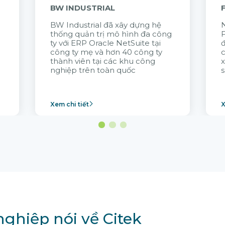
BW INDUSTRIAL
BW Industrial đã
xây dựng hệ
N
thống quản trị mô hình đa công
t
ty với
ERP Oracle NetSuite tại
đ
công ty mẹ và hơn 40 công ty
thành viên tại các khu công
x
nghiệp trên toàn quốc
s
Xem chi tiết
X
ghiệp nói về Citek