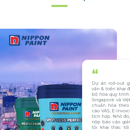
“
n roll-out giải pháp SAP do Citek tư
Chúng t
& triển khai đã giúp Nippon Paint đồng
và có 
óa quy trình và dữ liệu giữa công ty tại
các ti
apore và Việt Nam. Ngoài ra, giải pháp
hợp củ
n hóa theo tiêu chuẩn VAS, gói báo
Citek 
VAS, E-Invoice và E-Banking cũng được
tôi xi
 hợp. Nhờ đó, thời gian xử lý, đóng sổ và
vì nhữ
báo cáo giảm đến 7 ngày, giúp chúng
tư vấn
khai thác tối đa các thế mạnh về hệ
bởi sự