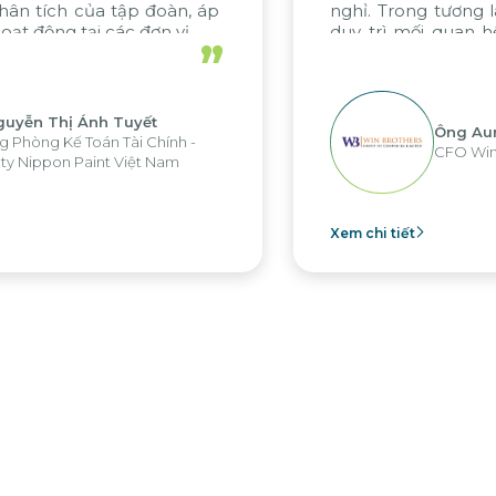
Trong tương lai, chúng tôi hy vọng sẽ
ì mối quan hệ hợp tác hiệu quả này
”
ek trong các dự án sắp tới.
Ông Aung Myint Oo
CFO Win Brothers Group
tiết
Xem chi tiế