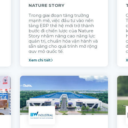
NATURE STORY
Trong giai đoạn tăng trưởng
G
mạnh mẽ, việc đầu tư vào nền
tảng ERP thế hệ mới trở thành
c
bước đi chiến lược của Nature
k
Story nhằm nâng cao năng lực
quản trị, chuẩn hóa vận hành và
c
sẵn sàng cho quá trình mở rộng
quy mô quốc tế.
c
Xem chi tiết
X
n