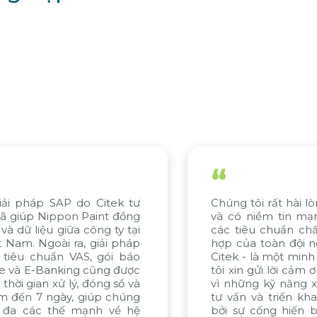
“
ôi rất hài lòng với tiến độ của dự án
Nỗ lực c
niềm tin mạnh mẽ về việc đáp ứng
gồm KMW
êu chuẩn chất lượng. Sự nỗ lực phối
Citek, đ
a toàn đội ngũ, đặc biệt từ WBG và
đánh giá
- là một minh chứng tiêu biểu. Chúng
khai xuất
n gửi lời cảm ơn chân thành đến Citek
tinh thầ
ng kỹ năng xuất sắc trong quá trình
dự án tr
 và triển khai dự án, được thúc đẩy
chúng t
 cống hiến bền bỉ và không ngừng
cùng Cite