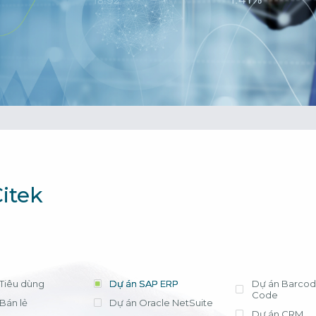
cần lựa chọn 
tháng, chi phí t
triển khai có tr
phí license hợ
ứng dụng hiệu
Xem chi tiết
Bà Nguyễn Thị
Trưởng Phòng Kế
- Công ty Nippo
itek
Tiêu dùng
Dự án SAP ERP
Dự án Barcod
Code
Bán lẻ
Dự án Oracle NetSuite
Dự án CRM