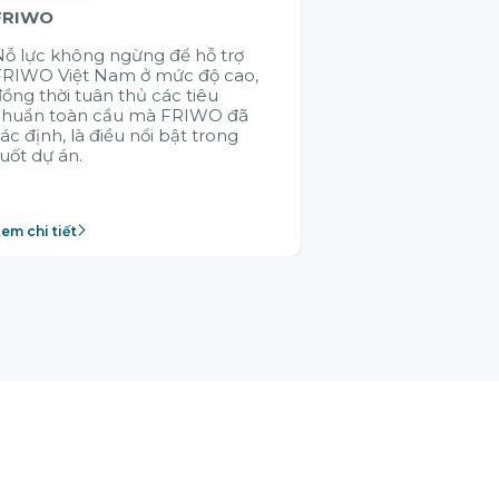
FRIWO
KMW
ỗ lực không ngừng để hỗ trợ
Việc ứng dụng 
FRIWO Việt Nam ở mức độ cao,
hệ thống giúp
ồng thời tuân thủ các tiêu
thông suốt các
chuẩn toàn cầu mà FRIWO đã
SAP - điều mà 
ác định, là điều nổi bật trong
không thực hiệ
uốt dự án.
em chi tiết
Xem chi tiết