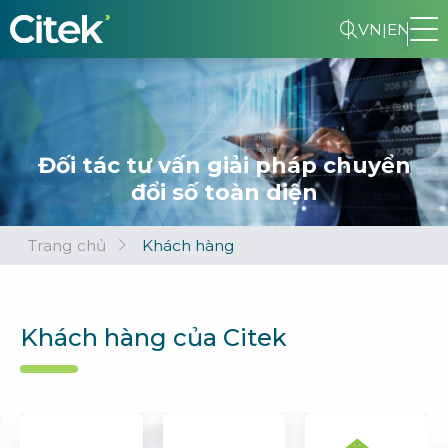
VN
|
EN
Đối tác tư vấn giải pháp chuyển
đổi số toàn diện
Trang chủ
Khách hàng
Khách hàng của Citek