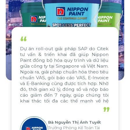
“
Dự án roll-out giải pháp SAP do Citek
tư vấn & triển khai đã giúp Nippon
Paint đồng bộ hóa quy trình và dữ liệu
giữa công ty tại Singapore và Việt Nam.
Ngoài ra, giải pháp chuẩn hóa theo tiêu
chuẩn VAS, gói báo cáo VAS, E-Invoice
và E-Banking cũng được tích hợp. Nhờ
đó, thời gian xử lý, đóng sổ và nộp báo
cáo giảm đến 7 ngày, giúp chúng tôi
khai thác tối đa các thế mạnh về hệ
thống báo cáo phân tích của tập đoàn,
”
áp dụng cho nhiều hoạt động tại các
đơn vị
Bà Nguyễn Thị Ánh Tuyết
Trưởng Phòng Kế Toán Tài