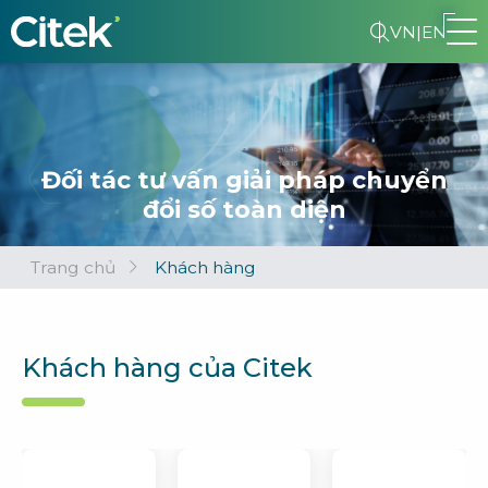
VN
|
EN
Đối tác tư vấn giải pháp chuyển
đổi số toàn diện
Trang chủ
Khách hàng
Khách hàng của Citek