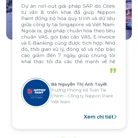
Dự án roll-out giải pháp SAP do Citek
tư vấn & triển khai đã giúp Nippon
Paint đồng bộ hóa quy trình và dữ liệu
giữa công ty tại Singapore và Việt Nam.
Ngoài ra, giải pháp chuẩn hóa theo tiêu
chuẩn VAS, gói báo cáo VAS, E-Invoice
và E-Banking cũng được tích hợp. Nhờ
đó, thời gian xử lý, đóng sổ và nộp báo
cáo giảm đến 7 ngày, giúp chúng tôi
khai thác tối đa các thế mạnh về hệ
thống báo cáo phân tích của tập đoàn,
”
áp dụng cho nhiều hoạt động tại các
đơn vị
Bà Nguyễn Thị Ánh Tuyết
Trưởng Phòng Kế Toán Tài
Chính - Công ty Nippon Paint
Việt Nam
Xem chi tiết