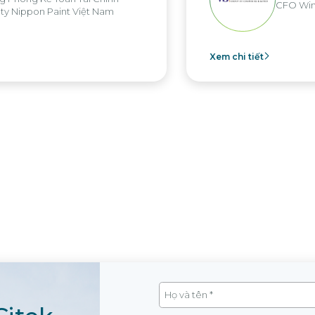
CFO Win Brothers Group
chi tiết
Xem chi