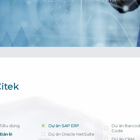
cần lựa chọn 
tháng, chi phí t
triển khai có tr
phí license hợ
ứng dụng hiệu
Xem chi tiết
Bà Nguyễn Thị
Trưởng Phòng Kế
- Công ty Nippo
itek
Tiêu dùng
Dự án SAP ERP
Dự án Barcod
Code
Bán lẻ
Dự án Oracle NetSuite
Dự án CRM