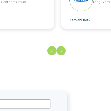
Tổng Giám đốc KMW Việt Nam
 tiết
Xem chi ti