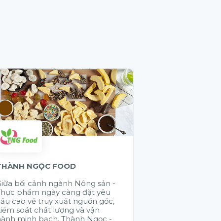
THÀNH NGỌC FOOD
GELEX ELECTR
iữa bối cảnh ngành Nông sản -
Cũng có rất nhi
Thực phẩm ngày càng đặt yêu
đến chào giải 
ầu cao về truy xuất nguồn gốc,
đúng là muốn đi
iểm soát chất lượng và vận
đi bền vững là 
hành minh bạch, Thành Ngọc -
nhau. Citek đã