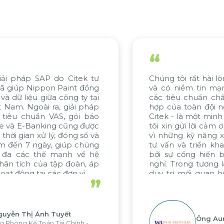
“
ng tôi rất hài lòng với tiến độ của dự án
Nỗ lự
có niềm tin mạnh mẽ về việc đáp ứng
gồm 
 tiêu chuẩn chất lượng. Sự nỗ lực phối
Citek
 của toàn đội ngũ, đặc biệt từ WBG và
đánh 
ek - là một minh chứng tiêu biểu. Chúng
khai 
 xin gửi lời cảm ơn chân thành đến Citek
tinh 
những kỹ năng xuất sắc trong quá trình
dự án
vấn và triển khai dự án, được thúc đẩy
chúng
 sự cống hiến bền bỉ và không ngừng
cùng C
ỉ. Trong tương lai, chúng tôi hy vọng sẽ
 trì mối quan hệ hợp tác hiệu quả này
”
Citek trong các dự án sắp tới.
Ông Aung Myint Oo