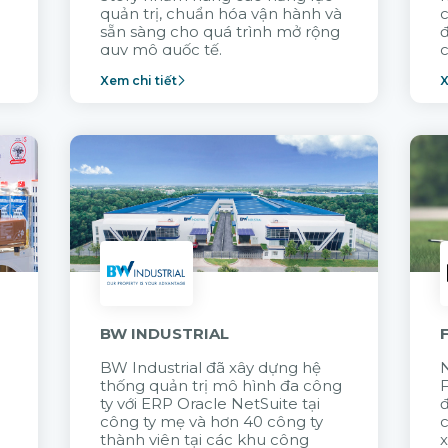
quản trị, chuẩn hóa vận hành và
c
sẵn sàng cho quá trình mở rộng
quy mô quốc tế.
c
Xem chi tiết
X
n
BW INDUSTRIAL
BW Industrial đã
xây dựng hệ
N
thống quản trị mô hình đa công
t
ty với
ERP Oracle NetSuite tại
đ
công ty mẹ và hơn 40 công ty
thành viên tại các khu công
x