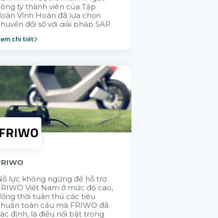
ông ty thành viên của Tập
GELEX trong v
đoàn Vĩnh Hoàn đã lựa chọn
không ai hiểu 
huyển đổi số với giải pháp SAP
thống vận hành
Cloud ERP nhằm xây dựng
thành viên bằn
em chi tiết
Xem chi tiết
ăng lực vận hành bền vững.
Citek được tập
lựa chọn
FRIWO
KMW
ỗ lực không ngừng để hỗ trợ
Việc ứng dụng 
FRIWO Việt Nam ở mức độ cao,
hệ thống giúp
ồng thời tuân thủ các tiêu
thông suốt các
chuẩn toàn cầu mà FRIWO đã
SAP - điều mà 
ác định, là điều nổi bật trong
không thực hiệ