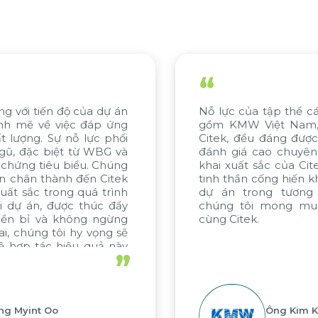
“
c của tập thể các bên liên quan, bao
Chúng t
KMW Việt Nam, KMW Hàn Quốc và
khoa họ
, đều đáng được ghi nhận. Chúng tôi
cách tiế
giá cao chuyên môn tư vấn và triển
Hệ thống
xuất sắc của Citek, được thể hiện qua
đề sản x
thần cống hiến không ngừng. Nếu các
nền tản
 trong tương lai được thực hiện,
NaMilux 
 tôi mong muốn tiếp tục hợp tác
xu hướng
itek.
đổi số.
”
Ông Kim Kap Youl