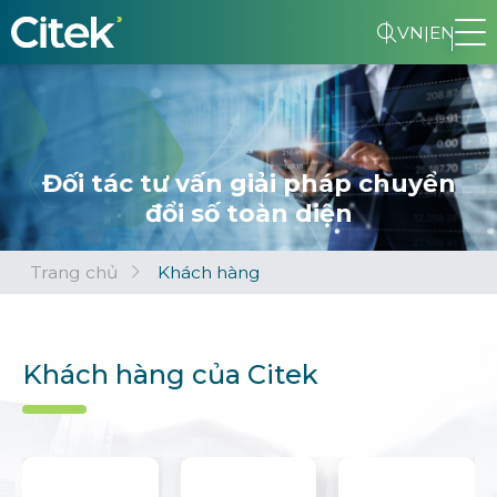
VN
|
EN
Đối tác tư vấn giải pháp chuyển
đổi số toàn diện
Trang chủ
Khách hàng
Khách hàng của Citek