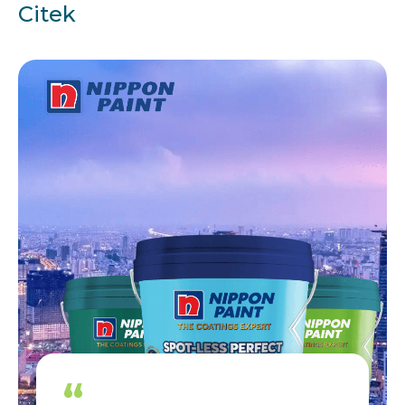
Citek
“