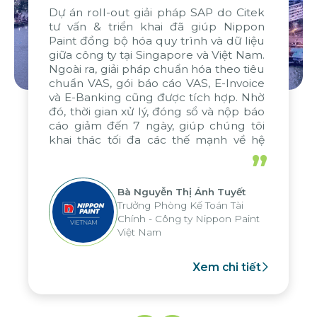
Dự án roll-out giải pháp SAP do Citek
tư vấn & triển khai đã giúp Nippon
Paint đồng bộ hóa quy trình và dữ liệu
giữa công ty tại Singapore và Việt Nam.
Ngoài ra, giải pháp chuẩn hóa theo tiêu
chuẩn VAS, gói báo cáo VAS, E-Invoice
và E-Banking cũng được tích hợp. Nhờ
đó, thời gian xử lý, đóng sổ và nộp báo
cáo giảm đến 7 ngày, giúp chúng tôi
khai thác tối đa các thế mạnh về hệ
thống báo cáo phân tích của tập đoàn,
”
áp dụng cho nhiều hoạt động tại các
đơn vị
Bà Nguyễn Thị Ánh Tuyết
Trưởng Phòng Kế Toán Tài
Chính - Công ty Nippon Paint
Việt Nam
Xem chi tiết