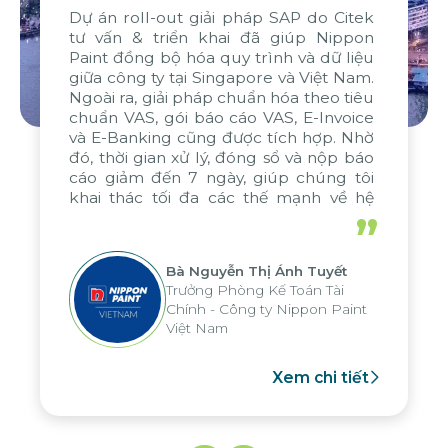
Dự án roll-out giải pháp SAP do Citek
tư vấn & triển khai đã giúp Nippon
Paint đồng bộ hóa quy trình và dữ liệu
giữa công ty tại Singapore và Việt Nam.
Ngoài ra, giải pháp chuẩn hóa theo tiêu
chuẩn VAS, gói báo cáo VAS, E-Invoice
và E-Banking cũng được tích hợp. Nhờ
đó, thời gian xử lý, đóng sổ và nộp báo
cáo giảm đến 7 ngày, giúp chúng tôi
khai thác tối đa các thế mạnh về hệ
thống báo cáo phân tích của tập đoàn,
”
áp dụng cho nhiều hoạt động tại các
đơn vị
Bà Nguyễn Thị Ánh Tuyết
Trưởng Phòng Kế Toán Tài
Chính - Công ty Nippon Paint
Việt Nam
Xem chi tiết