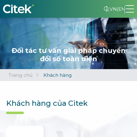
VN
|
EN
Đối tác tư vấn giải pháp chuyển
đổi số toàn diện
Trang chủ
Khách hàng
Khách hàng của Citek