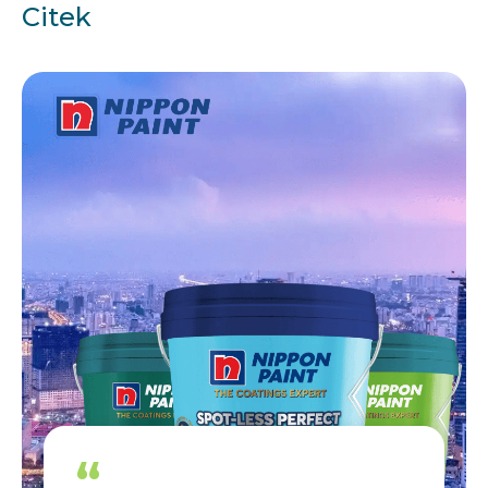
Citek
“